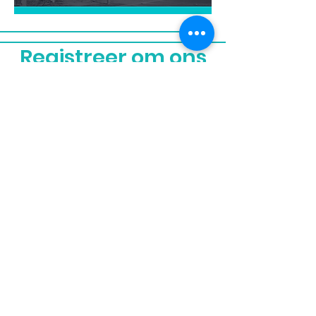
Registreer om ons
nuusbrief te
ontvang
Teken in