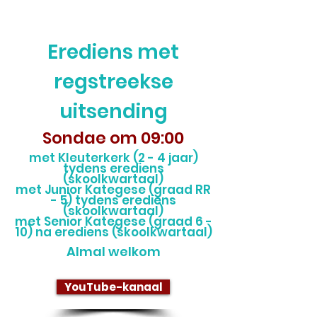
Erediens met
regstreekse
uitsending
Sondae om 09:00
met Kleuterkerk (2 - 4 jaar)
tydens erediens
(skoolkwartaal)
met Junior Kategese (graad RR
- 5) tydens erediens
(skoolkwartaal)
met Senior Kategese (graad 6 -
10) na erediens (skoolkwartaal)
Almal welkom
YouTube-kanaal